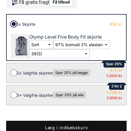
Få gratis fragt
Få tilbud
1x Skjorte
650 kr
Olymp Level Five Body Fit skjorte
Spar 25%
975 kr
2x Valgfrie skjorter
Spar 25% på begge
1.300 kr
3 for 2
1.299 kr
3+ Valgfrie skjorter
Spar 33% på alle
1.950 kr
Læg i indkøbskurv