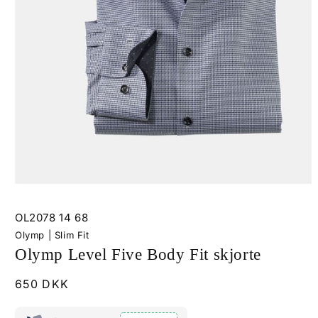
Åbn
mediet
1
SKU:
OL2078 14 68
i
modus
Olymp | Slim Fit
Olymp Level Five Body Fit skjorte
Normalpris
650 DKK